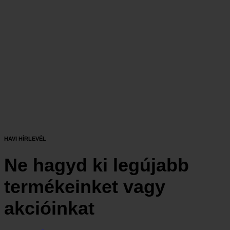
Ne hagyd ki legújabb
termékeinket vagy
akcióinkat
Feliratkozás
LEGÚJABB TERMÉK
ÚJ TERMÉK! Fűthető sál
32 990
Ft
ÚJ TERMÉK! Fűthető sapka
32 990
Ft