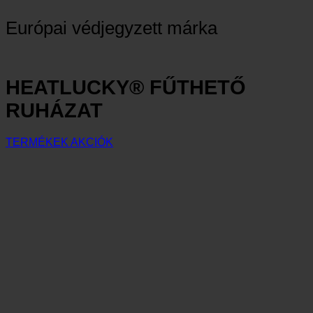
Európai védjegyzett márka
HEATLUCKY® FŰTHETŐ
RUHÁZAT
TERMÉKEK
AKCIÓK