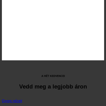
A HÉT KEDVENCEI
Vedd meg a legjobb áron
Gyors nézet