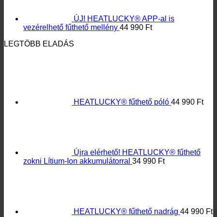
Újra elérhető! HEATLUCKY® fűthető
zokni Lítium-Ion akkumulátorral
34 990
Ft
HEATLUCKY® fűthető nadrág
44 990
Ft
HEATLUCKY® fűthető talpbetét
elemtartóval 35-45
19 990
Ft
KIEMELT TERMÉK
ÚJ! HEATLUCKY® APP-al is