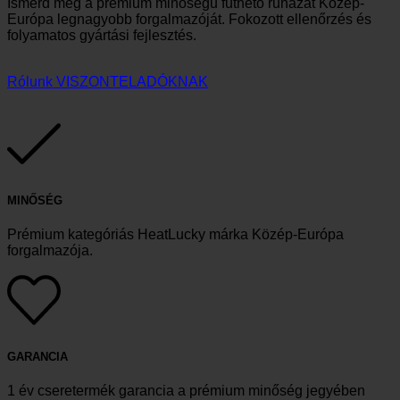
Ismerd meg a prémium minőségű fűthető ruházat Közép-
Európa legnagyobb forgalmazóját. Fokozott ellenőrzés és
folyamatos gyártási fejlesztés.
Rólunk
VISZONTELADÓKNAK
MINŐSÉG
Prémium kategóriás HeatLucky márka Közép-Európa
forgalmazója.
GARANCIA
1 év cseretermék garancia a prémium minőség jegyében