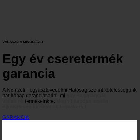
VÁLASZD A MINŐSÉGET
Egy év cseretermék
garancia
A Nemzeti Fogyasztóvédelmi Hatóság szerint kötelességünk
hat hónap garanciát adni, mi
egy év garanciát
vállalunk
termékeinkre.
Meghibásodás esetén
díjmentesen kicseréljük termékedet!
GARANCIA