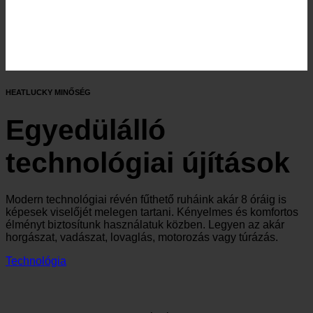
HEATLUCKY MINŐSÉG
Egyedülálló
technológiai újítások
Modern technológiai révén fűthető ruháink akár 8 óráig is
képesek viselőjét melegen tartani. Kényelmes és komfortos
élményt biztosítunk használatuk közben. Legyen az akár
horgászat, vadászat, lovaglás, motorozás vagy túrázás.
Technológia