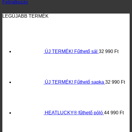
HEATLUCKY® fűthető póló
44 990
Ft
ÚJ! HEATLUCKY® APP-al is
vezérelhető fűthető mellény
44 990
Ft
LEGTÖBB ELADÁS
HEATLUCKY® fűthető póló
44 990
Ft