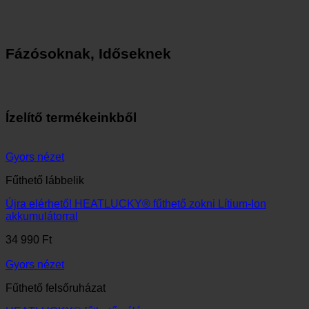
Fázósoknak, Időseknek
Ízelítő termékeinkből
Gyors nézet
Fűthető lábbelik
Újra elérhető! HEATLUCKY® fűthető zokni Lítium-Ion
akkumulátorral
34 990
Ft
Gyors nézet
Fűthető felsőruházat