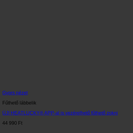
Gyors nézet
Fűthető lábbelik
ÚJ! HEATLUCKY® APP-al is vezérelhető fűthető zokni
44 990
Ft