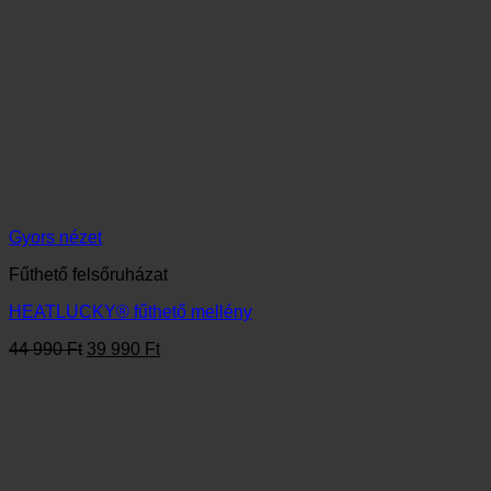
HEATLUCKY® fűthető mellény
Original
Current
44 990
Ft
39 990
Ft
price
price
was:
is:
44
39
990 Ft.
990 Ft.