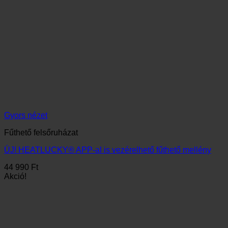
ÚJ! HEATLUCKY® APP-al is vezérelhető fűthető mellény
44 990
Ft
Akció!
Gyors nézet
Fűthető felsőruházat