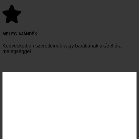
MELEG AJÁNDÉK
Kedveskedjen szeretteinek vagy barátjának akár 8 óra
melegséggel