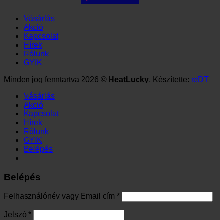
Vásárlás
Akció
Kapcsolat
Hírek
Rólunk
GYIK
Minden jog fenntartva 2026 ©
HeatLucky
, Készítette:
reDT
Vásárlás
Akció
Kapcsolat
Hírek
Rólunk
GYIK
Belépés
Belépés
Kötelező
Felhasználónév vagy Email cím
*
Kötelező
Jelszó
*