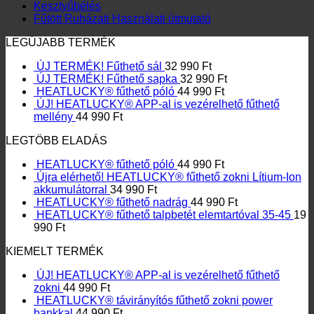
Kesztyűbélés
Fűtött Ruházati Használati útmutató
LEGÚJABB TERMÉK
ÚJ TERMÉK! Fűthető sál
32 990
Ft
ÚJ TERMÉK! Fűthető sapka
32 990
Ft
HEATLUCKY® fűthető póló
44 990
Ft
ÚJ! HEATLUCKY® APP-al is vezérelhető fűthető
mellény
44 990
Ft
LEGTÖBB ELADÁS
HEATLUCKY® fűthető póló
44 990
Ft
Újra elérhető! HEATLUCKY® fűthető zokni Lítium-Ion
akkumulátorral
34 990
Ft
HEATLUCKY® fűthető nadrág
44 990
Ft
HEATLUCKY® fűthető talpbetét elemtartóval 35-45
19
990
Ft
KIEMELT TERMÉK
ÚJ! HEATLUCKY® APP-al is vezérelhető fűthető
zokni
44 990
Ft
HEATLUCKY® távirányítós fűthető zokni power
bankkal
44 990
Ft