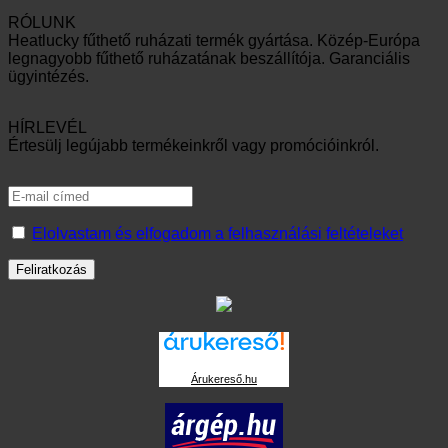
RÓLUNK
Heatlucky fűthető ruházati termék gyártása. Közép-Európa
legnagyobb fűthető ruházatának beszállítója. Garanciális
ügyintézés.
HÍRLEVÉL
Értesülj legújabb termékeinkről vagy promócióinkról.
Elolvastam és elfogadom a felhasználási feltételeket
Árukereső.hu