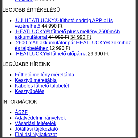
LEGJOBB ÉRTÉKELÉSŰ
ÚJ! HEATLUCKY® fűthető nadrág APP-al is
vezérelhető
44 990
Ft
HEATLUCKY® fűthető plüss mellény 2600mAh
Original
Current
akkumulátorral
44 990
Ft
34 990
Ft
price
price
2600 mAh akkumulátor pár HEATLUCKY® zoknihoz
was:
is:
és talpbetéthez
12 990
Ft
44
34
HEATLUCKY® fűthető ülőpárna
29 990
Ft
990 Ft.
990 Ft.
LEGÚJABB HÍREINK
Fűthető mellény mérettábla
Kesztyű mérettábla
Kábeles fűthető talpbetét
Kesztyűbélés
INFORMÁCIÓK
ÁSZF
Adatvédelmi irányelvek
Vásárlási feltételek
Jótállási tájékoztató
Elállási Nyilatkozat