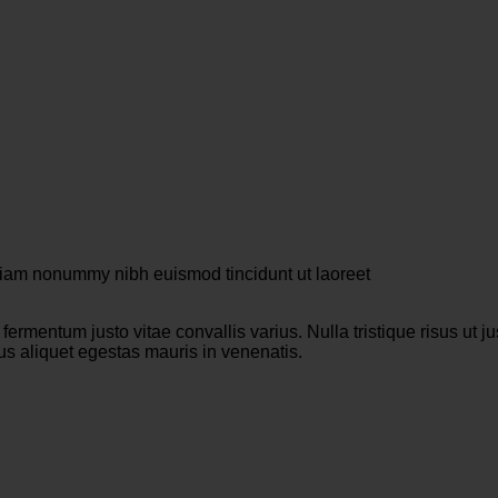
 diam nonummy nibh euismod tincidunt ut laoreet
 fermentum justo vitae convallis varius. Nulla tristique risus ut 
llus aliquet egestas mauris in venenatis.