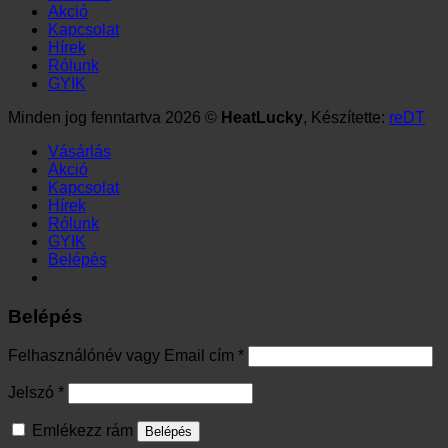
Akció
Kapcsolat
Hírek
Rólunk
GYIK
Minden jog fenntartva 2026 ©
HeatLucky
, Készítette:
reDT
Vásárlás
Akció
Kapcsolat
Hírek
Rólunk
GYIK
Belépés
Belépés
Kötelező
Felhasználónév vagy Email cím
*
Kötelező
Jelszó
*
Emlékezz rám
Belépés