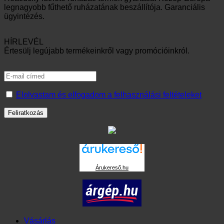
legnagyobb fűthető ruházatának beszállítója. Garanciális
ügyintézés.
HÍRLEVÉL
Értesülj legújabb termékeinkről vagy promócióinkról.
Elolvastam és elfogadom a felhasználási feltételeket
Árukereső.hu
Vásárlás