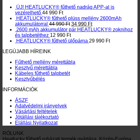
ÚJ! HEATLUCKY® fűthető nadrág APP-al is
vezérelhető
44 990
Ft
HEATLUCKY® fűthető plüss mellény 2600mAh
Original
Current
akkumulátorral
44 990
Ft
34 990
Ft
price
price
2600 mAh akkumulátor pár HEATLUCKY® zoknihoz
was:
is:
és talpbetéthez
12 990
Ft
44
34
HEATLUCKY® fűthető ülőpárna
29 990
Ft
990 Ft.
990 Ft.
LEGÚJABB HÍREINK
Fűthető mellény mérettábla
Kesztyű mérettábla
Kábeles fűthető talpbetét
Kesztyűbélés
INFORMÁCIÓK
ÁSZF
Adatvédelmi irányelvek
Vásárlási feltételek
Jótállási tájékoztató
Elállási Nyilatkozat
RÓLUNK
Heatlucky fűthető ruházati termék gyártása. Közép-Európa