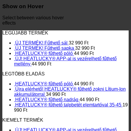
Show on Hover
Select between various hover
effects
LEGÚJABB TERMÉK
ÚJ TERMÉK! Fűthető sál
32 990
Ft
ÚJ TERMÉK! Fűthető sapka
32 990
Ft
HEATLUCKY® fűthető póló
44 990
Ft
ÚJ! HEATLUCKY® APP-al is vezérelhető fűthető
mellény
44 990
Ft
LEGTÖBB ELADÁS
HEATLUCKY® fűthető póló
44 990
Ft
Újra elérhető! HEATLUCKY® fűthető zokni Lítium-Ion
akkumulátorral
34 990
Ft
HEATLUCKY® fűthető nadrág
44 990
Ft
HEATLUCKY® fűthető talpbetét elemtartóval 35-45
19
990
Ft
KIEMELT TERMÉK
ÚJ! HEATLUCKY® APP-al is vezérelhető fűthető