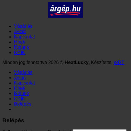
Vásárlás
Akció
Kapcsolat
Hírek
Rólunk
GYIK
Minden jog fenntartva 2026 ©
HeatLucky
, Készítette:
reDT
Vásárlás
Akció
Kapcsolat
Hírek
Rólunk
GYIK
Belépés
Belépés