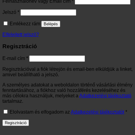
Kötelező
Felhasználónév vagy Email cím
*
Kötelező
Jelszó
*
Emlékezz rám
Belépés
Elfelejtett jelszó?
Regisztráció
Kötelező
E-mail cím
*
Regisztrációval a fiók létrejön és email-ben elküldjük a linket,
amivel beállítható a jelszó.
A személyes adatokat a weboldalon történő vásárlási élmény
fenntartásához, a fiókhoz való hozzáférés kezeléséhez és
más célokra használjuk, melyeket a
Adatkezelési tájékoztató
tartalmaz.
Elolvastam és elfogadom az
Adatkezelési tájékoztatót
*
Regisztráció