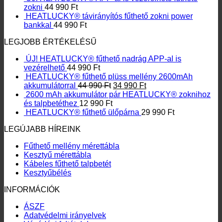
zokni
44 990
Ft
HEATLUCKY® távirányítós fűthető zokni power
bankkal
44 990
Ft
LEGJOBB ÉRTÉKELÉSŰ
ÚJ! HEATLUCKY® fűthető nadrág APP-al is
vezérelhető
44 990
Ft
HEATLUCKY® fűthető plüss mellény 2600mAh
Original
Current
akkumulátorral
44 990
Ft
34 990
Ft
price
price
2600 mAh akkumulátor pár HEATLUCKY® zoknihoz
was:
is:
és talpbetéthez
12 990
Ft
44
34
HEATLUCKY® fűthető ülőpárna
29 990
Ft
990 Ft.
990 Ft.
LEGÚJABB HÍREINK
Fűthető mellény mérettábla
Kesztyű mérettábla
Kábeles fűthető talpbetét
Kesztyűbélés
INFORMÁCIÓK
ÁSZF
Adatvédelmi irányelvek