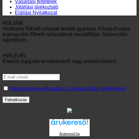
Vásárlási feltételek
Jótállási tájékoztató
Elállási Nyilatkozat
RÓLUNK
Heatlucky fűthető ruházati termék gyártása. Közép-Európa
legnagyobb fűthető ruházatának beszállítója. Garanciális
ügyintézés.
HÍRLEVÉL
Értesülj legújabb termékeinkről vagy promócióinkról.
Elolvastam és elfogadom a felhasználási feltételeket
Árukereső.hu