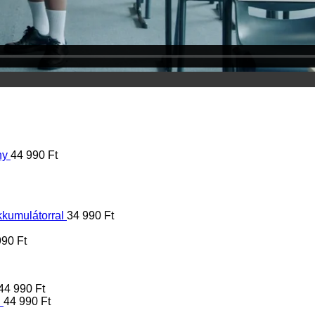
ny
44 990
Ft
kkumulátorral
34 990
Ft
990
Ft
44 990
Ft
l
44 990
Ft