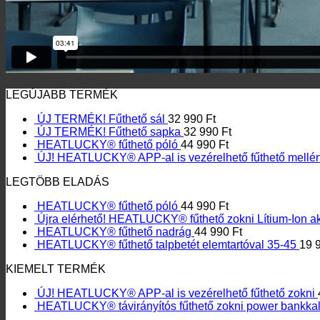
LEGÚJABB TERMÉK
ÚJ TERMÉK! Fűthető sál
32 990
Ft
ÚJ TERMÉK! Fűthető sapka
32 990
Ft
HEATLUCKY® fűthető póló
44 990
Ft
ÚJ! HEATLUCKY® APP-al is vezérelhető fűthető mellé
LEGTÖBB ELADÁS
HEATLUCKY® fűthető póló
44 990
Ft
Újra elérhető! HEATLUCKY® fűthető zokni Lítium-Ion a
HEATLUCKY® fűthető nadrág
44 990
Ft
HEATLUCKY® fűthető talpbetét elemtartóval 35-45
19 
KIEMELT TERMÉK
ÚJ! HEATLUCKY® APP-al is vezérelhető fűthető zokni
HEATLUCKY® távirányítós fűthető zokni power bankka