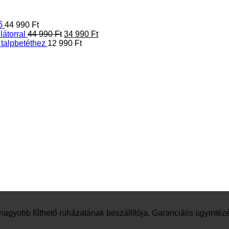
ő
44 990
Ft
Original
Current
átorral
44 990
Ft
34 990
Ft
price
price
talpbetéthez
12 990
Ft
was:
is:
44
34
990 Ft.
990 Ft.
nagyobb fűthető ruházatának beszállítója. Garanciális ügyintéz