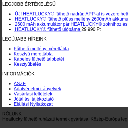
LEGJOBB ÉRTÉKELÉSŰ
ÚJ! HEATLUCKY® fűthető nadrág APP-al is vezérelhet
HEATLUCKY® fűthető plüss mellény 2600mAh akkumul
2600 mAh akkumulátor pár HEATLUCKY® zoknihoz és 
HEATLUCKY® fűthető ülőpárna
29 990
Ft
LEGÚJABB HÍREINK
Fűthető mellény mérettábla
Kesztyű mérettábla
Kábeles fűthető talpbetét
Kesztyűbélés
INFORMÁCIÓK
ÁSZF
Adatvédelmi irányelvek
Vásárlási feltételek
Jótállási tájékoztató
Elállási Nyilatkozat
RÓLUNK
Heatlucky fűthető ruházati termék gyártása. Közép-Európa leg