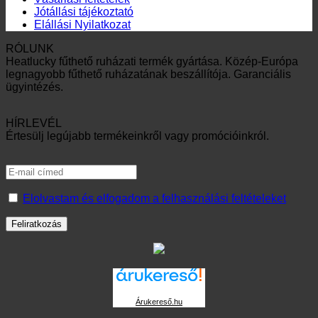
Jótállási tájékoztató
Elállási Nyilatkozat
RÓLUNK
Heatlucky fűthető ruházati termék gyártása. Közép-Európa
legnagyobb fűthető ruházatának beszállítója. Garanciális
ügyintézés.
HÍRLEVÉL
Értesülj legújabb termékeinkről vagy promócióinkról.
Elolvastam és elfogadom a felhasználási feltételeket
Árukereső.hu