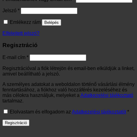
Kötelező
Jelszó
*
Emlékezz rám
Belépés
Elfelejtett jelszó?
Regisztráció
Kötelező
E-mail cím
*
Regisztrációval a fiók létrejön és email-ben elküldjük a linket,
amivel beállítható a jelszó.
A személyes adatokat a weboldalon történő vásárlási élmény
fenntartásához, a fiókhoz való hozzáférés kezeléséhez és
más célokra használjuk, melyeket a
Adatkezelési tájékoztató
tartalmaz.
Elolvastam és elfogadom az
Adatkezelési tájékoztatót
*
Regisztráció