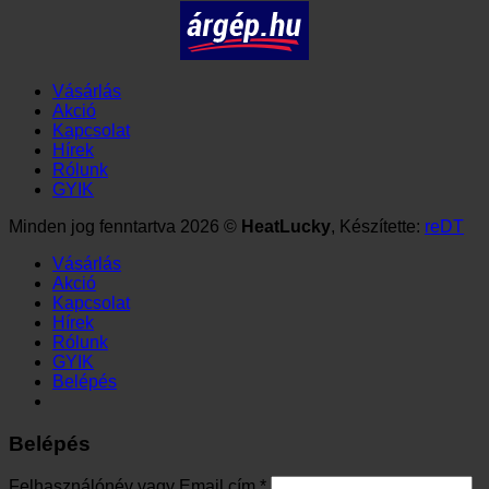
Vásárlás
Akció
Kapcsolat
Hírek
Rólunk
GYIK
Minden jog fenntartva 2026 ©
HeatLucky
, Készítette:
reDT
Vásárlás
Akció
Kapcsolat
Hírek
Rólunk
GYIK
Belépés
Belépés
Kötelező
Felhasználónév vagy Email cím
*