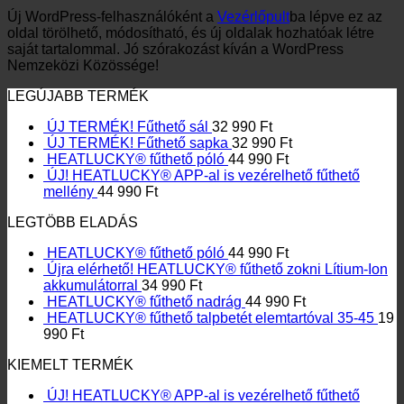
Új WordPress-felhasználóként a
Vezérlőpult
ba lépve ez az
oldal törölhető, módosítható, és új oldalak hozhatóak létre
saját tartalommal. Jó szórakozást kíván a WordPress
Nemzeközi Közössége!
LEGÚJABB TERMÉK
ÚJ TERMÉK! Fűthető sál
32 990
Ft
ÚJ TERMÉK! Fűthető sapka
32 990
Ft
HEATLUCKY® fűthető póló
44 990
Ft
ÚJ! HEATLUCKY® APP-al is vezérelhető fűthető
mellény
44 990
Ft
LEGTÖBB ELADÁS
HEATLUCKY® fűthető póló
44 990
Ft
Újra elérhető! HEATLUCKY® fűthető zokni Lítium-Ion
akkumulátorral
34 990
Ft
HEATLUCKY® fűthető nadrág
44 990
Ft
HEATLUCKY® fűthető talpbetét elemtartóval 35-45
19
990
Ft
KIEMELT TERMÉK
ÚJ! HEATLUCKY® APP-al is vezérelhető fűthető