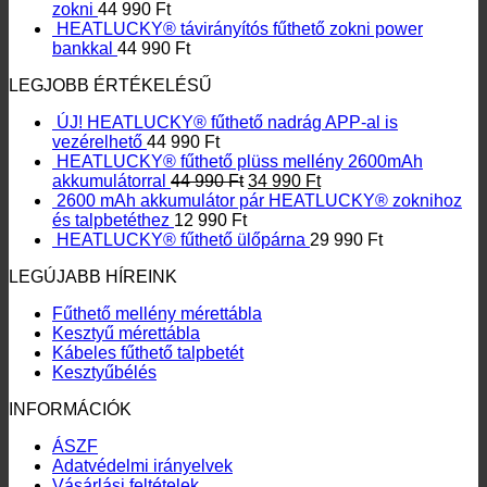
zokni
44 990
Ft
HEATLUCKY® távirányítós fűthető zokni power
bankkal
44 990
Ft
LEGJOBB ÉRTÉKELÉSŰ
ÚJ! HEATLUCKY® fűthető nadrág APP-al is
vezérelhető
44 990
Ft
HEATLUCKY® fűthető plüss mellény 2600mAh
Original
Current
akkumulátorral
44 990
Ft
34 990
Ft
price
price
2600 mAh akkumulátor pár HEATLUCKY® zoknihoz
was:
is:
és talpbetéthez
12 990
Ft
44
34
HEATLUCKY® fűthető ülőpárna
29 990
Ft
990 Ft.
990 Ft.
LEGÚJABB HÍREINK
Fűthető mellény mérettábla
Kesztyű mérettábla
Kábeles fűthető talpbetét
Kesztyűbélés
INFORMÁCIÓK
ÁSZF
Adatvédelmi irányelvek
Vásárlási feltételek