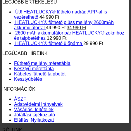
LEGJOBB ÉRTÉKELÉSŰ
ÚJ! HEATLUCKY® fűthető nadrág APP-al is
vezérelhető
44 990
Ft
HEATLUCKY® fűthető plüss mellény 2600mAh
Original
Current
akkumulátorral
44 990
Ft
34 990
Ft
price
price
2600 mAh akkumulátor pár HEATLUCKY® zoknihoz
was:
is:
és talpbetéthez
12 990
Ft
44
34
HEATLUCKY® fűthető ülőpárna
29 990
Ft
990 Ft.
990 Ft.
LEGÚJABB HÍREINK
Fűthető mellény mérettábla
Kesztyű mérettábla
Kábeles fűthető talpbetét
Kesztyűbélés
INFORMÁCIÓK
ÁSZF
Adatvédelmi irányelvek
Vásárlási feltételek
Jótállási tájékoztató
Elállási Nyilatkozat
RÓLUNK