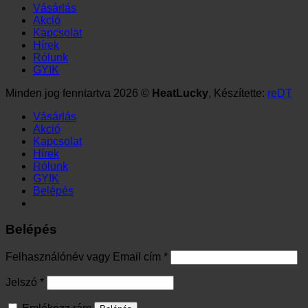
Vásárlás
Akció
Kapcsolat
Hírek
Rólunk
GYIK
Minden jog fenntartva 2026 ©
HeatLucky
, Készítette:
reDT
Vásárlás
Akció
Kapcsolat
Hírek
Rólunk
GYIK
Belépés
Belépés
Kötelező
Felhasználónév vagy Email cím
*
Kötelező
Jelszó
*