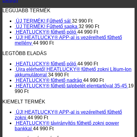
Design
LEGÚJABB TERMÉK
ÚJ TERMÉK! Fűthető sál
32 990
Ft
ÚJ TERMÉK! Fűthető sapka
32 990
Ft
HEATLUCKY® fűthető póló
44 990
Ft
ÚJ! HEATLUCKY® APP-al is vezérelhető fűthető
mellény
44 990
Ft
LEGTÖBB ELADÁS
HEATLUCKY® fűthető póló
44 990
Ft
Újra elérhető! HEATLUCKY® fűthető zokni Lítium-Ion
akkumulátorral
34 990
Ft
HEATLUCKY® fűthető nadrág
44 990
Ft
HEATLUCKY® fűthető talpbetét elemtartóval 35-45
19
990
Ft
KIEMELT TERMÉK
ÚJ! HEATLUCKY® APP-al is vezérelhető fűthető
zokni
44 990
Ft
HEATLUCKY® távirányítós fűthető zokni power
bankkal
44 990
Ft