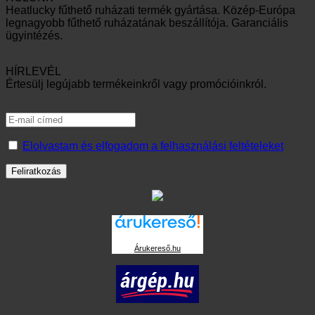
Heatlucky fűthető ruházati termék gyártása. Közép-Európa
legnagyobb fűthető ruházatának beszállítója. Garanciális
ügyintézés.
HÍRLEVÉL
Értesülj legújabb termékeinkről vagy promócióinkról.
Elolvastam és elfogadom a felhasználási feltételeket
Árukereső.hu