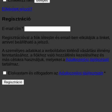
Emlékezz rám
Belépés
Elfelejtett jelszó?
Regisztráció
Kötelező
E-mail cím
*
Regisztrációval a fiók létrejön és email-ben elküldjük a linket,
amivel beállítható a jelszó.
A személyes adatokat a weboldalon történő vásárlási élmény
fenntartásához, a fiókhoz való hozzáférés kezeléséhez és
más célokra használjuk, melyeket a
Adatkezelési tájékoztató
tartalmaz.
Elolvastam és elfogadom az
Adatkezelési tájékoztatót
*
Regisztráció