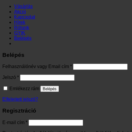
Vásárlás
Akció
Kapcsolat
Hírek
Rólunk
GYIK
Belépés
Belépés
Kötelező
Felhasználónév vagy Email cím
*
Kötelező
Jelszó
*
Emlékezz rám
Belépés
Elfelejtett jelszó?
Regisztráció
Kötelező
E-mail cím
*