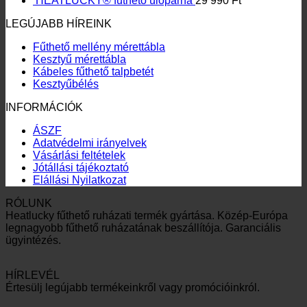
HEATLUCKY® fűthető ülőpárna
29 990
Ft
990 Ft.
990 Ft.
LEGÚJABB HÍREINK
Fűthető mellény mérettábla
Kesztyű mérettábla
Kábeles fűthető talpbetét
Kesztyűbélés
INFORMÁCIÓK
ÁSZF
Adatvédelmi irányelvek
Vásárlási feltételek
Jótállási tájékoztató
Elállási Nyilatkozat
RÓLUNK
Heatlucky fűthető ruházati termék gyártása. Közép-Európa
legnagyobb fűthető ruházatának beszállítója. Garanciális
ügyintézés.
HÍRLEVÉL
Értesülj legújabb termékeinkről vagy promócióinkról.