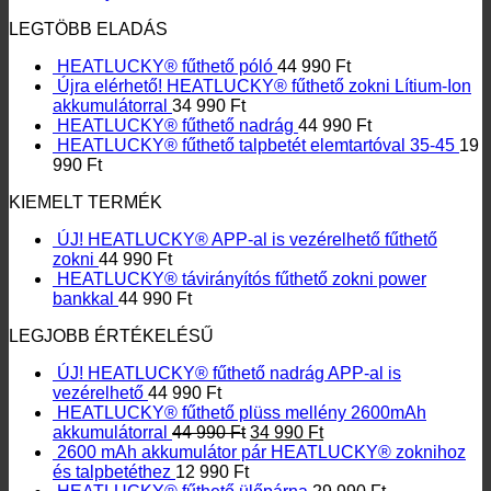
LEGTÖBB ELADÁS
HEATLUCKY® fűthető póló
44 990
Ft
Újra elérhető! HEATLUCKY® fűthető zokni Lítium-Ion
akkumulátorral
34 990
Ft
HEATLUCKY® fűthető nadrág
44 990
Ft
HEATLUCKY® fűthető talpbetét elemtartóval 35-45
19
990
Ft
KIEMELT TERMÉK
ÚJ! HEATLUCKY® APP-al is vezérelhető fűthető
zokni
44 990
Ft
HEATLUCKY® távirányítós fűthető zokni power
bankkal
44 990
Ft
LEGJOBB ÉRTÉKELÉSŰ
ÚJ! HEATLUCKY® fűthető nadrág APP-al is
vezérelhető
44 990
Ft
HEATLUCKY® fűthető plüss mellény 2600mAh
Original
Current
akkumulátorral
44 990
Ft
34 990
Ft
price
price
2600 mAh akkumulátor pár HEATLUCKY® zoknihoz
was:
is:
és talpbetéthez
12 990
Ft
44
34