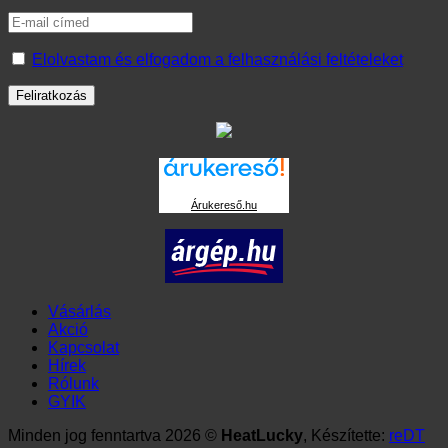
Elolvastam és elfogadom a felhasználási feltételeket
Árukereső.hu
Vásárlás
Akció
Kapcsolat
Hírek
Rólunk
GYIK
Minden jog fenntartva 2026 ©
HeatLucky
, Készítette:
reDT