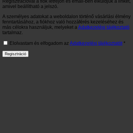
Regisztrációval a fiók létrejön és email-ben elküldjük a linket,
amivel beállítható a jelszó.
A személyes adatokat a weboldalon történő vásárlási élmény
fenntartásához, a fiókhoz való hozzáférés kezeléséhez és
más célokra használjuk, melyeket a
Adatkezelési tájékoztató
tartalmaz.
Elolvastam és elfogadom az
Adatkezelési tájékoztatót
*
Regisztráció