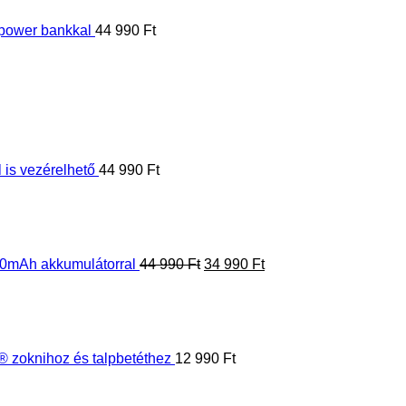
is vezérelhető
44 990
Ft
Original
Current
price
price
was:
is:
44
34
990 Ft.
990 Ft.
0mAh akkumulátorral
44 990
Ft
34 990
Ft
zoknihoz és talpbetéthez
12 990
Ft
t