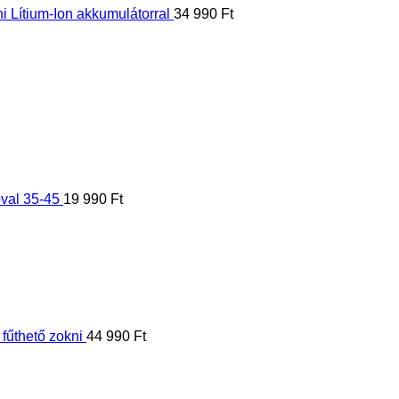
val 35-45
19 990
Ft
űthető zokni
44 990
Ft
power bankkal
44 990
Ft