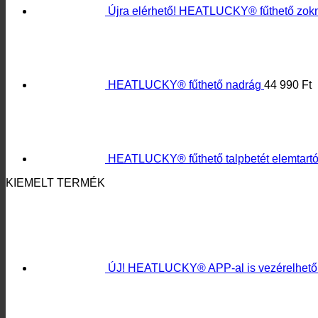
HEATLUCKY® fűthető nadrág
44 990
Ft
HEATLUCKY® fűthető talpbetét elemtartó
KIEMELT TERMÉK
ÚJ! HEATLUCKY® APP-al is vezérelhető f
HEATLUCKY® távirányítós fűthető zokni 
LEGJOBB ÉRTÉKELÉSŰ