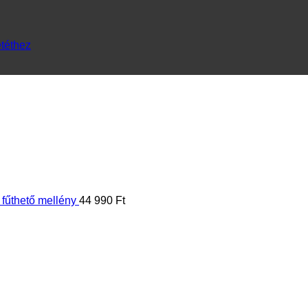
téthez
ny
44 990
Ft
 Lítium-Ion akkumulátorral
34 990
Ft