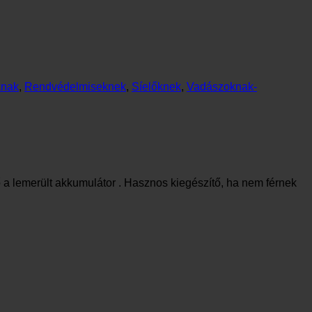
knak
,
Rendvédelmiseknek
,
Síelőknek
,
Vadászoknak-
ő a lemerült akkumulátor . Hasznos kiegészítő, ha nem férnek