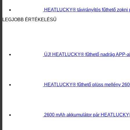
ÚJ! HEATLUCKY® fűthető nadrág APP-al 
HEATLUCKY® fűthető plüss mellény 260
2600 mAh akkumulátor pár HEATLUCKY® 
HEATLUCKY® fűthető ülőpárna
29 990
F
LEGÚJABB HÍREINK