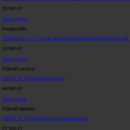
38 990
Ft
Gyors nézet
Kiegészítők
5200 mAh-s 3,7V Li-ion akkumulátor derékmelegítőhöz és ülő
14 990
Ft
Gyors nézet
Fűthető ruházat
HEATLUCKY® fűthető nadrág
44 990
Ft
Gyors nézet
Fűthető lábbelik
HEATLUCKY® fűthető zokni elemtartóval
22 990
Ft