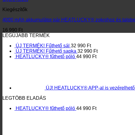
Kiegészítők
4000 mAh akkumulátor pár HEATLUCKY® zoknihoz és talpbe
16 990
Ft
LEGÚJABB TERMÉK
ÚJ TERMÉK! Fűthető sál
32 990
Ft
ÚJ TERMÉK! Fűthető sapka
32 990
Ft
HEATLUCKY® fűthető póló
44 990
Ft
ÚJ! HEATLUCKY® APP-al is vezérelhető fűthető mellé
LEGTÖBB ELADÁS
HEATLUCKY® fűthető póló
44 990
Ft
Újra elérhető! HEATLUCKY® fűthető zokni