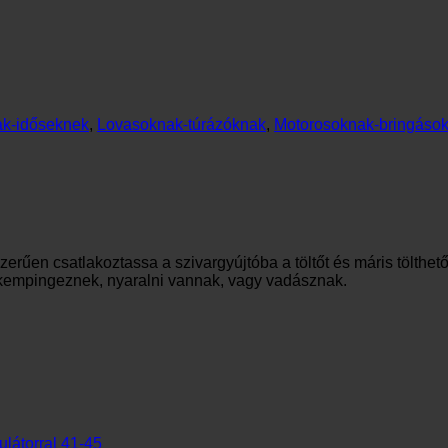
k-időseknek
,
Lovasoknak-túrázóknak
,
Motorosoknak-bringáso
erűen csatlakoztassa a szivargyújtóba a töltőt és máris tölthet
, kempingeznek, nyaralni vannak, vagy vadásznak.
látorral 41-45