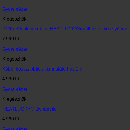
Gyors nézet
Kiegészítők
2100mAh akkumulátor HEATLUCKY® sálhoz és kesztyűhöz
7 990
Ft
Gyors nézet
Kiegészítők
Kábel hosszabbító akkumulátorhoz 1m
4 990
Ft
Gyors nézet
Kiegészítők
HEATLUCKY® távirányító
4 990
Ft
Gyors nézet