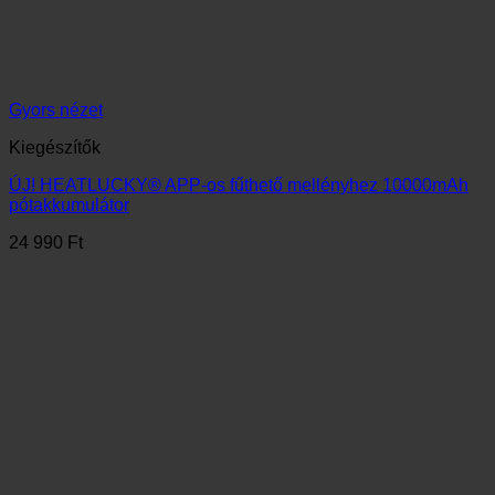
Gyors nézet
Kiegészítők
5200 mAh akkumulátor HEATLUCKY® ruházathoz
16 990
Ft