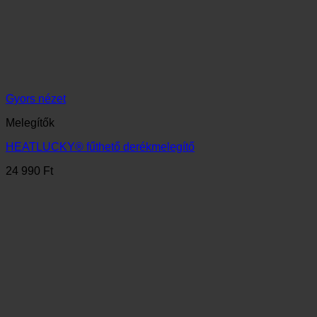
Gyors nézet
Fűthető nadrág
ÚJ! HEATLUCKY® fűthető nadrág APP-al is vezérelhető
44 990
Ft