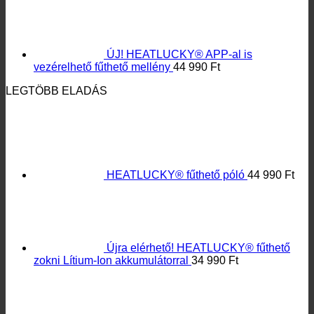
elemtartóval 35-45
19 990
Ft
KIEMELT TERMÉK
ÚJ! HEATLUCKY® APP-al is
vezérelhető fűthető zokni
44 990
Ft
HEATLUCKY® távirányítós fűthető
zokni power bankkal
44 990
Ft
LEGJOBB ÉRTÉKELÉSŰ