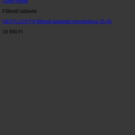
Gyors nézet
Fűthető felsőruházat
HEATLUCKY® fűthető kabát
44 990
Ft