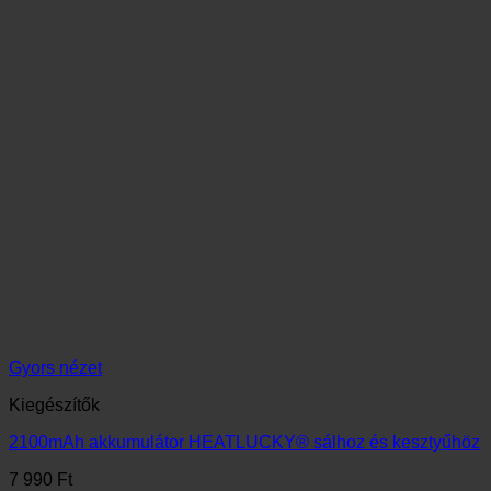
ÚJ TERMÉK! Fűthető sál
32 990
Ft
ÚJ TERMÉK! Fűthető sapka
32 990
Ft
HEATLUCKY® fűthető póló
44 990
Ft
ÚJ! HEATLUCKY® APP-al is
vezérelhető fűthető mellény
44 990
Ft
LEGTÖBB ELADÁS