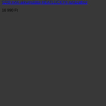
Gyors nézet
Kiegészítők
4000 mAh akkumulátor pár HEATLUCKY® zoknihoz és
talpbetéthez
16 990
Ft