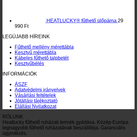
Elolvastam és elfogadom a felhasználási feltételeket
Árukereső.hu
Vásárlás
Akció
Kapcsolat
Hírek
Rólunk
GYIK
Minden jog fenntartva 2026 ©
HeatLucky
, Készítette:
reDT
Vásárlás
Akció