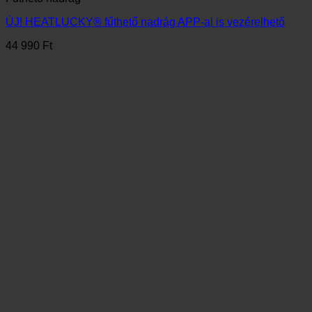
Gyors nézet
Fűthető nadrág
HEATLUCKY® fűthető nadrág
44 990
Ft