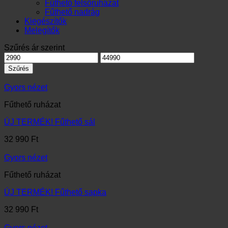
Fűthető felsőruházat
Fűthető nadrág
Kiegészítők
Melegítők
Szűrés ár szerint
Min
Max
ár
ár
Szűrés
Gyors nézet
Fűthető ruházat
ÚJ TERMÉK! Fűthető sál
32 990
Ft
Gyors nézet
Fűthető ruházat
ÚJ TERMÉK! Fűthető sapka
32 990
Ft
Gyors nézet