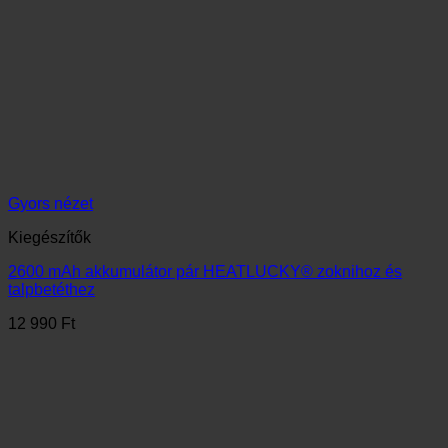
Gyors nézet
Kiegészítők
Új szériás HEATLUCKY® 2400mAh Bluetooth-os
powerbank SZETT fűthető zoknihoz