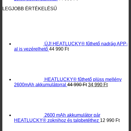
Fűthető mellény mérettábla
Kesztyű mérettábla
Kábeles fűthető talpbetét
Kesztyűbélés
INFORMÁCIÓK
ÁSZF
Adatvédelmi irányelvek
Vásárlási feltételek
Jótállási tájékoztató
Elállási Nyilatkozat
RÓLUNK
Heatlucky fűthető ruházati termék gyártása. Közép-Európa
legnagyobb fűthető ruházatának beszállítója. Garanciális
ügyintézés.
HÍRLEVÉL
Értesülj legújabb termékeinkről vagy promócióinkról.