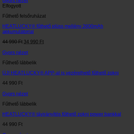
44
39
Gyors nézet
990 Ft.
990 Ft.
Elfogyott
Fűthető felsőruházat
HEATLUCKY® fűthető plüss mellény 2600mAh
akkumulátorral
Original
Current
44 990
Ft
34 990
Ft
price
price
was:
is:
Gyors nézet
44
34
Fűthető lábbelik
990 Ft.
990 Ft.
ÚJ! HEATLUCKY® APP-al is vezérelhető fűthető zokni
44 990
Ft
Gyors nézet
Fűthető lábbelik
HEATLUCKY® távirányítós fűthető zokni power bankkal
44 990
Ft