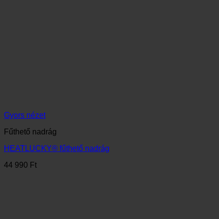
Gyors nézet
Fűthető kesztyűk
HEATLUCKY® fűthető kesztyű