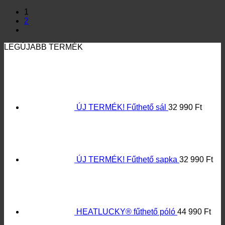
HEATLUCKY® fűthető póló
44 990
Ft
Újra elérhető! HEATLUCKY® fűthető
zokni Lítium-Ion akkumulátorral
34 990
Ft
HEATLUCKY® fűthető nadrág
44 990
Ft
HEATLUCKY® fűthető talpbetét