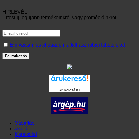
Kapcsolat
Hírek
Rólunk
GYIK
Belépés
Belépés
Kötelező
Felhasználónév vagy Email cím
*
Kötelező
Jelszó
*
Emlékezz rám
Belépés
Elfelejtett jelszó?
Regisztráció
Kötelező
E-mail cím
*
Regisztrációval a fiók létrejön és email-ben elküldjük a linket,
amivel beállítható a jelszó.