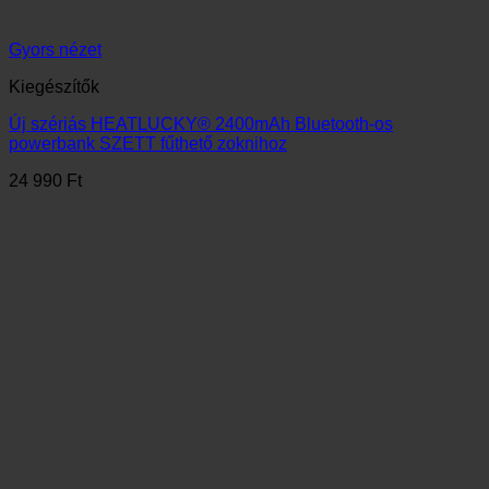
Gyors nézet
Kiegészítők
2100mAh akkumulátor HEATLUCKY® sálhoz és kesztyűhöz
7 990
Ft
1
2
LEGÚJABB TERMÉK