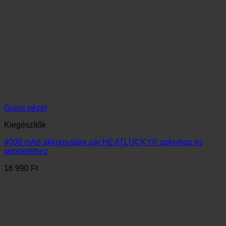
Gyors nézet
Kiegészítők
2600 mAh akkumulátor pár HEATLUCKY® zoknihoz és
talpbetéthez
12 990
Ft