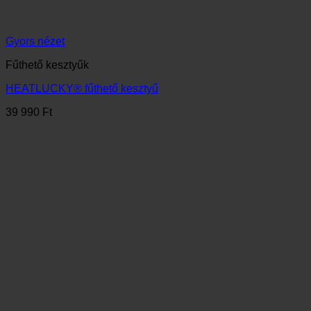
Gyors nézet
Fűthető lábbelik
HEATLUCKY® fűthető talpbetét elemtartóval 35-45
19 990
Ft