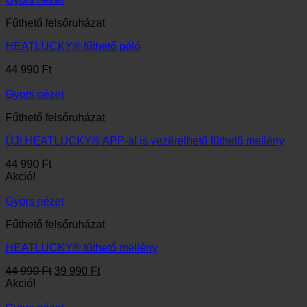
Fűthető felsőruházat
HEATLUCKY® fűthető póló
44 990
Ft
Gyors nézet
Fűthető felsőruházat
ÚJ! HEATLUCKY® APP-al is vezérelhető fűthető mellény
44 990
Ft
Akció!
Gyors nézet
Fűthető felsőruházat
HEATLUCKY® fűthető mellény
Original
Current
44 990
Ft
39 990
Ft
price
price
Akció!
was:
is: