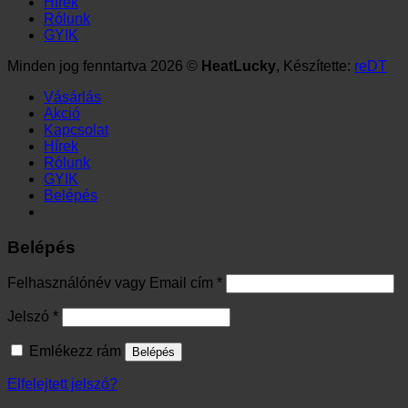
A személyes adatokat a weboldalon történő vásárlási élmény
fenntartásához, a fiókhoz való hozzáférés kezeléséhez és
más célokra használjuk, melyeket a
Adatkezelési tájékoztató
tartalmaz.
Elolvastam és elfogadom az
Adatkezelési tájékoztatót
*
Regisztráció