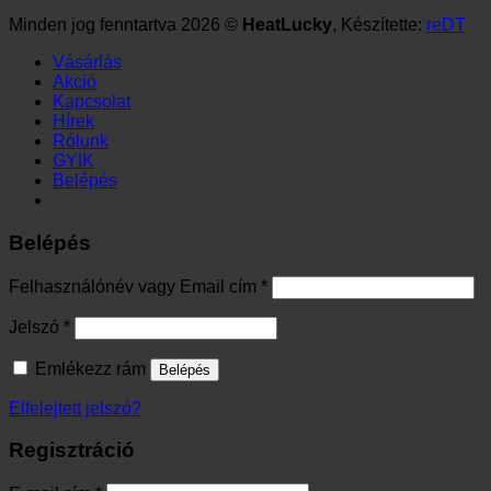
Belépés
Kötelező
Felhasználónév vagy Email cím
*
Kötelező
Jelszó
*
Emlékezz rám
Belépés
Elfelejtett jelszó?
Regisztráció
Kötelező
E-mail cím
*
Regisztrációval a fiók létrejön és email-ben elküldjük a linket,
amivel beállítható a jelszó.
A személyes adatokat a weboldalon történő vásárlási élmény
fenntartásához, a fiókhoz való hozzáférés kezeléséhez és
más célokra használjuk, melyeket a
Adatkezelési tájékoztató
tartalmaz.