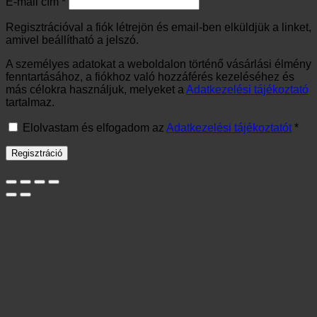
Elolvastam és elfogadom az
Adatkezelési tájékoztatót
*
Regisztráció