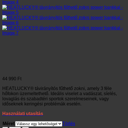
44 990
Ft
HEATLUCKY® távirányítós fűthető zokni, amely 3 féle
hőfokon üzemeltethető. Ideális viselet a vadászat, síelés,
lovaglás és szabadtéri sportok szerelmeseinek, vagy
időseknek keringési problémák esetén.
Használati utasítás
Méret
Törlés