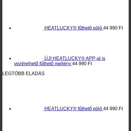
HEATLUCKY® fűthető póló
44 990
Ft
ÚJ! HEATLUCKY® APP-al is
vezérelhető fűthető mellény
44 990
Ft
LEGTÖBB ELADÁS
HEATLUCKY® fűthető póló
44 990
Ft
Újra elérhető! HEATLUCKY® fűthető
zokni Lítium-Ion akkumulátorral
34 990
Ft
HEATLUCKY® fűthető nadrág
44 990
Ft