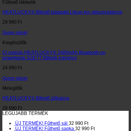
Fűthető lábbelik
HEATLUCKY® fűthető talpbetét Lítium-Ion akkumulátorral
29 990
Ft
Gyors nézet
Kiegészítők
Új szériás HEATLUCKY® 2400mAh Bluetooth-os
powerbank SZETT fűthető zoknihoz
24 990
Ft
Gyors nézet
Melegítők
HEATLUCKY® fűthető ülőpárna
29 990
Ft
LEGÚJABB TERMÉK
ÚJ TERMÉK! Fűthető sál
32 990
Ft
ÚJ TERMÉK! Fűthető sapka
32 990
Ft