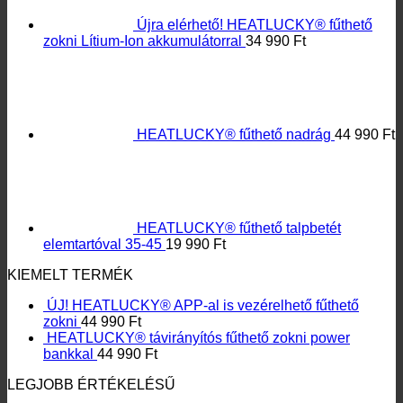
HEATLUCKY® fűthető talpbetét
elemtartóval 35-45
19 990
Ft
KIEMELT TERMÉK
ÚJ! HEATLUCKY® APP-al is vezérelhető fűthető
zokni
44 990
Ft
HEATLUCKY® távirányítós fűthető zokni power
bankkal
44 990
Ft
LEGJOBB ÉRTÉKELÉSŰ
ÚJ! HEATLUCKY® fűthető nadrág APP-
al is vezérelhető
44 990
Ft