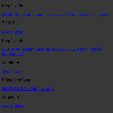
Kiegészítők
2100mAh akkumulátor HEATLUCKY® sálhoz és kesztyűhöz
7 990
Ft
Gyors nézet
Kiegészítők
2600 mAh akkumulátor pár HEATLUCKY® zoknihoz és
talpbetéthez
12 990
Ft
Gyors nézet
Fűthető ruházat
HEATLUCKY® fűthető kabát
44 990
Ft
Gyors nézet