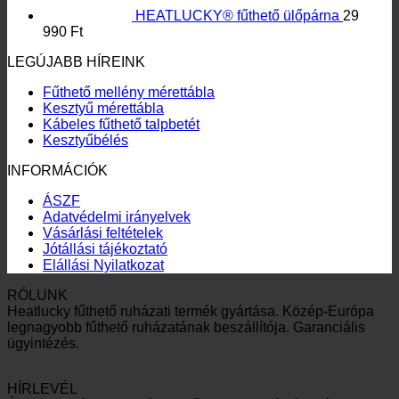
INFORMÁCIÓK
ÁSZF
Adatvédelmi irányelvek
Vásárlási feltételek
Jótállási tájékoztató
Elállási Nyilatkozat
RÓLUNK
Heatlucky fűthető ruházati termék gyártása. Közép-Európa
legnagyobb fűthető ruházatának beszállítója. Garanciális
ügyintézés.
HÍRLEVÉL
Értesülj legújabb termékeinkről vagy promócióinkról.
Elolvastam és elfogadom a felhasználási feltételeket