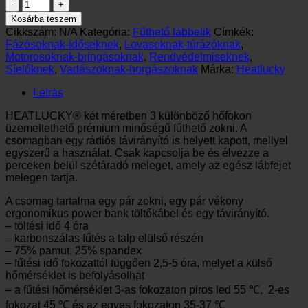
HEATLUCKY®
távirányítós
Kosárba teszem
fűthető
Cikkszám:
N/A
Kategória:
Fűthető lábbelik
Címkék:
zokni
Fázósoknak-időseknek
,
Lovasoknak-túrázóknak
,
power
Motorosoknak-bringásoknak
,
Rendvédelmiseknek
,
bankkal
Síelőknek
,
Vadászoknak-horgászoknak
Márka:
Heatlucky
mennyiség
Leírás
HEATLUCKY® két méretben 3 különböző hőfokon
üzemeltethető prémium minőségű fűthető zokni. A
csomagban egy rádiós távirányító is helyett kapott, mellyel
egyszerű a használat. Csak kapcsolja be és élvezze a
perceken belül szétáradó meleget, amely az egész lábfejet
melegen tartja.
A csomag tartalma egy pár zokni, egy pár vékony
ergonomikus power bank töltőkábel és egy távirányító.
– töltési idő 4 óra
– karbonszálas fűtés a talp elülső részén
– 75% pamut, 25% spandex
– fűtési idő fokozattól függően 2,5-5 óra, melyet a külső
hőmérséklet is befolyásolhat
– a fűtési hőmérséklet 3-as fokozaton piros led 55 ℃, 2-es
fokozat 45 ℃ és az egyes fokozaton 35-37 ℃