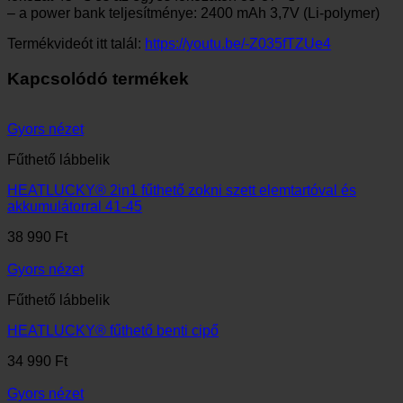
– a power bank teljesítménye: 2400 mAh 3,7V (Li-polymer)
Termékvideót itt talál:
https://youtu.be/-Z035fTZUe4
Kapcsolódó termékek
Gyors nézet
Fűthető lábbelik
HEATLUCKY® 2in1 fűthető zokni szett elemtartóval és
akkumulátorral 41-45
38 990
Ft
Gyors nézet
Fűthető lábbelik
HEATLUCKY® fűthető benti cipő
34 990
Ft
Gyors nézet