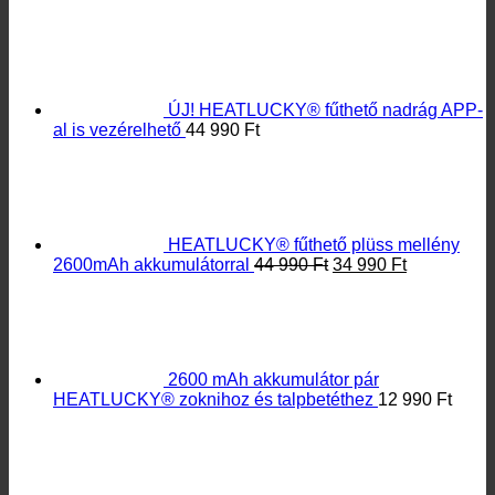
HEATLUCKY® fűthető plüss mellény
Original
Current
2600mAh akkumulátorral
44 990
Ft
34 990
Ft
price
price
was:
is:
44
34
990 Ft.
990 Ft.
2600 mAh akkumulátor pár
HEATLUCKY® zoknihoz és talpbetéthez
12 990
Ft
HEATLUCKY® fűthető ülőpárna
29
990
Ft
LEGÚJABB HÍREINK
Fűthető mellény mérettábla
Kesztyű mérettábla
Kábeles fűthető talpbetét
Kesztyűbélés