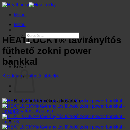
Skip
to
Menu
content
Menu
Keresés
HEATLUCKY® távirányítós
a
következőre:
fűthető zokni power
bankkal
Kosár
Kezdőlap
/
Fűthető lábbelik
Nincsenek termékek a kosárban.
Vásárlás folytatása