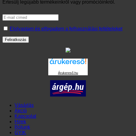
Árukereső.hu
Vásárlás
Akció
Kapcsolat
Hírek
Rólunk
GYIK
Minden jog fenntartva 2026 ©
HeatLucky
, Készítette:
reDT
Vásárlás
Akció
Kapcsolat
Hírek
Rólunk
GYIK
Belépés