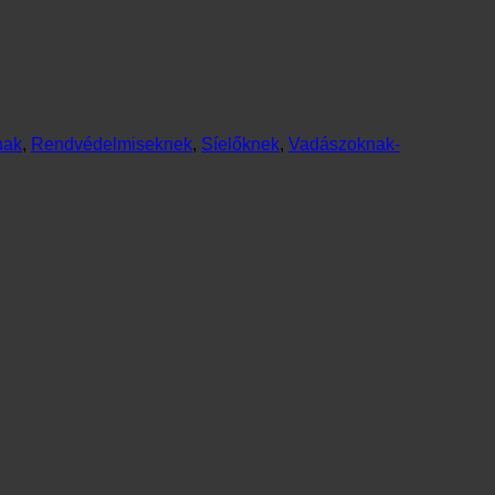
nak
,
Rendvédelmiseknek
,
Síelőknek
,
Vadászoknak-