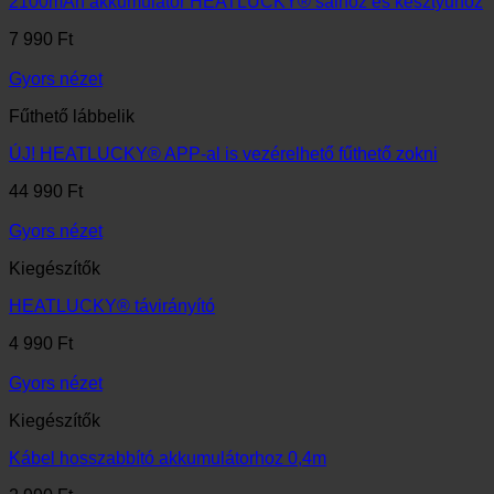
2100mAh akkumulátor HEATLUCKY® sálhoz és kesztyűhöz
7 990
Ft
Gyors nézet
Fűthető lábbelik
ÚJ! HEATLUCKY® APP-al is vezérelhető fűthető zokni
44 990
Ft
Gyors nézet
Kiegészítők
HEATLUCKY® távirányító
4 990
Ft
Gyors nézet
Kiegészítők
Kábel hosszabbító akkumulátorhoz 0,4m