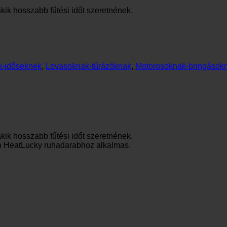
kik hosszabb fűtési időt szeretnének.
-időseknek
,
Lovasoknak-túrázóknak
,
Motorosoknak-bringások
kik hosszabb fűtési időt szeretnének.
en HeatLucky ruhadarabhoz alkalmas.