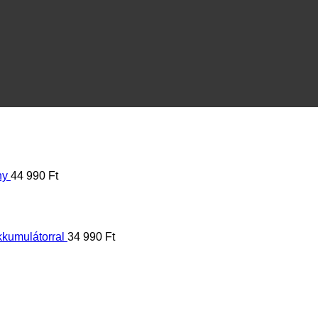
ny
44 990
Ft
kkumulátorral
34 990
Ft