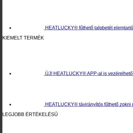
HEATLUCKY® fűthető talpbetét elemtartó
KIEMELT TERMÉK
ÚJ! HEATLUCKY® APP-al is vezérelhető f
HEATLUCKY® távirányítós fűthető zokni 
LEGJOBB ÉRTÉKELÉSŰ
ÚJ! HEATLUCKY® fűthető nadrág APP-al 