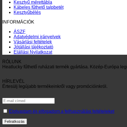
ÁSZF
Adatvédelmi irányelvek
Vásárlási feltételek
Jótállási tájékoztató
Elállási Nyilatkozat
RÓLUNK
Heatlucky fűthető ruházati termék gyártása. Közép-Európa leg
HÍRLEVÉL
Értesülj legújabb termékeinkről vagy promócióinkról.
Elolvastam és elfogadom a felhasználási feltételeket