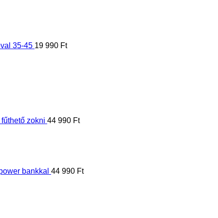
val 35-45
19 990
Ft
űthető zokni
44 990
Ft
power bankkal
44 990
Ft
is vezérelhető
44 990
Ft
Original
Current