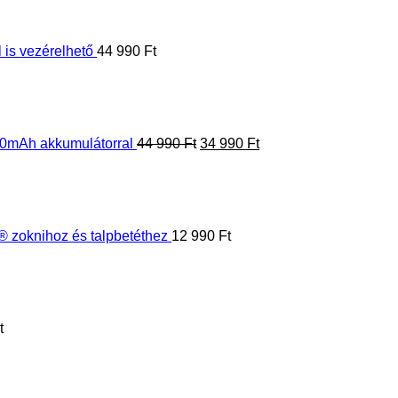
price
price
was:
is:
44
34
990 Ft.
990 Ft.
0mAh akkumulátorral
44 990
Ft
34 990
Ft
zoknihoz és talpbetéthez
12 990
Ft
t