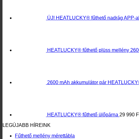
HEATLUCKY® fűthető plüss mellény 260
2600 mAh akkumulátor pár HEATLUCKY® 
HEATLUCKY® fűthető ülőpárna
29 990
F
LEGÚJABB HÍREINK
Fűthető mellény mérettábla
Kesztyű mérettábla
Kábeles fűthető talpbetét
Kesztyűbélés
INFORMÁCIÓK