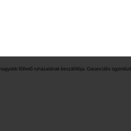
nagyobb fűthető ruházatának beszállítója. Garanciális ügyintéz